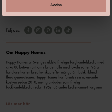
Avvisa
Kontakta din butik
Följ oss:
Om Happy Homes
Happy Homes är Sveriges äldsta frivilliga färghandelskedja med
cirka 80 butiker runt om i landet, alla med lokala rötter. Våra
handlare har en bred kunskap efter många år i butik, ibland i
flera generationer. Happy Homes har funnits i sin nuvarande
kostym sedan 2010, men grundades som frivillig
fackhandelskedja redan 1962, då under kedjenamnet Färgsam.
Läs mer här