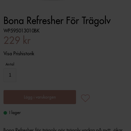
Bona Refresher För Trägolv
WP595013010BK
229 kr
Visa Prishistorik
Antal
Lägg i varukorgen
I lager
Bona Refresher för trägolv gör trägolv vackra på nytt, ökar 