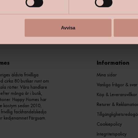
+
Specifik
Avvisa
mes
Information
ges äldsta frivilliga
Mina sidor
d cirka 80 butiker runt om
Vanliga frågor & svar
kala rötter. Våra handlare
efter många år i butik,
Köp & Leveransvillkor
ationer. Happy Homes har
Returer & Reklamatio
nde kostym sedan 2010,
ivillig fackhandelskedja
Tillgänglighetsredogö
er kedjenamnet Färgsam.
Cookiepolicy
Integritetspolicy