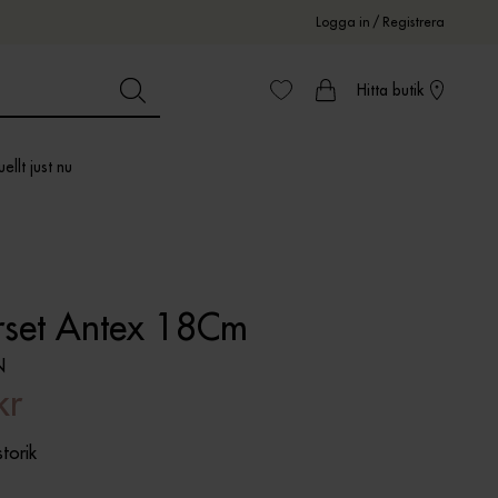
Logga in
/
Registrera
Hitta butik
ellt just nu
erset Antex 18Cm
N
kr
storik