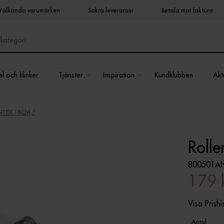
Välkända varumärken
Säkra leveranser
Betala mot faktura
l och klinker
Tjänster
Inspiration
Kundklubben
Aktu
NTEX 18CM
Roll
800501A
179 
Visa Prishi
Antal