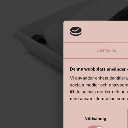
Samtycke
Denna webbplats använder 
Vi använder enhetsidentifierar
sociala medier och analysera 
till de sociala medier och a
med annan information som du 
S
Nödvändig
a
m