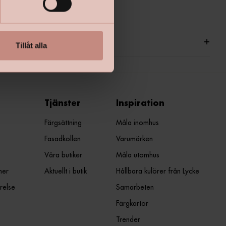
ationer
+
Tillåt alla
Tjänster
Inspiration
Färgsättning
Måla inomhus
Fasadkollen
Varumärken
Våra butiker
Måla utomhus
ner
Aktuellt i butik
Hållbara kulörer från Lycke
relse
Samarbeten
Färgkartor
Trender