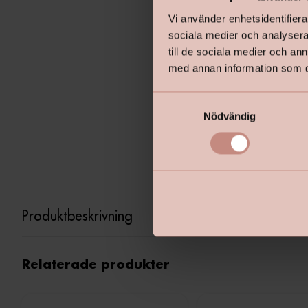
Vi använder enhetsidentifierar
sociala medier och analysera 
till de sociala medier och a
med annan information som du 
S
Nödvändig
a
m
t
y
c
k
Produktbeskrivning
e
s
v
Relaterade produkter
a
l