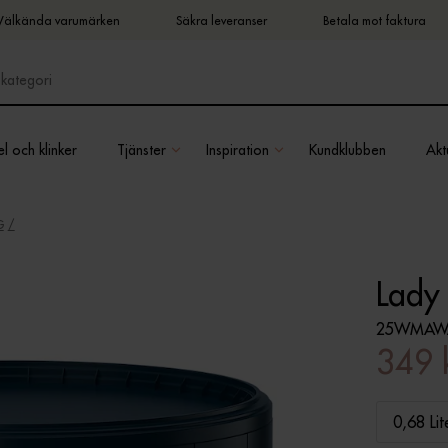
Välkända varumärken
Säkra leveranser
Betala mot faktura
l och klinker
Tjänster
Inspiration
Kundklubben
Aktu
G
Lady
25WMAW
349 
0,68 Lit