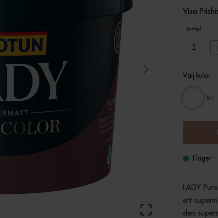
Visa Prishi
Antal
Välj kulör
Vit
I lager
LADY Pure 
ett superm
den superm