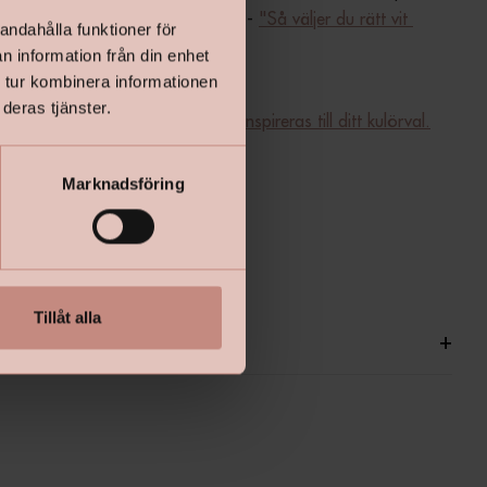
kan du läsa mer om vita nyanser - 
"Så väljer du rätt vit 
andahålla funktioner för
n information från din enhet
 tur kombinera informationen
deras tjänster.
a från LADY - klicka här för att inspireras till ditt kulörval.
Marknadsföring
Tillåt alla
ationer
+