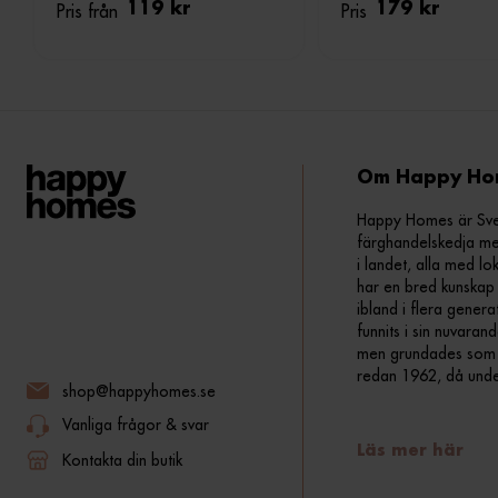
Pris från
119 kr
Pris
179 kr
Om Happy Ho
Happy Homes är Sveri
färghandelskedja me
i landet, alla med lo
har en bred kunskap 
ibland i flera gener
funnits i sin nuvara
men grundades som fr
redan 1962, då und
shop@happyhomes.se
Vanliga frågor & svar
Läs mer här
Kontakta din butik