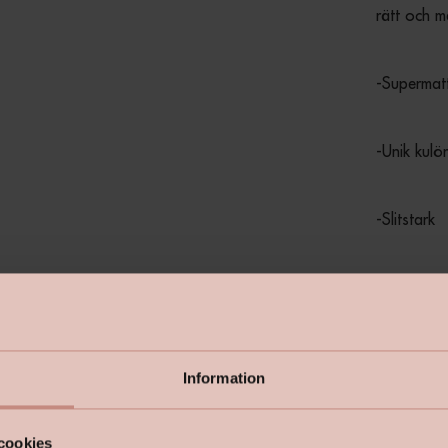
rätt och m
-Supermatt
-Unik kulö
-Slitstark
-Täckgaran
Välj bla
Information
valfri N
eller di
S0300-N - 
cookies