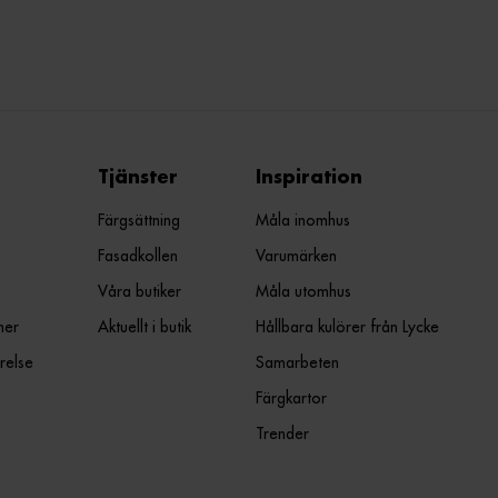
Tjänster
Inspiration
Färgsättning
Måla inomhus
Fasadkollen
Varumärken
Våra butiker
Måla utomhus
ner
Aktuellt i butik
Hållbara kulörer från Lycke
relse
Samarbeten
Färgkartor
Trender