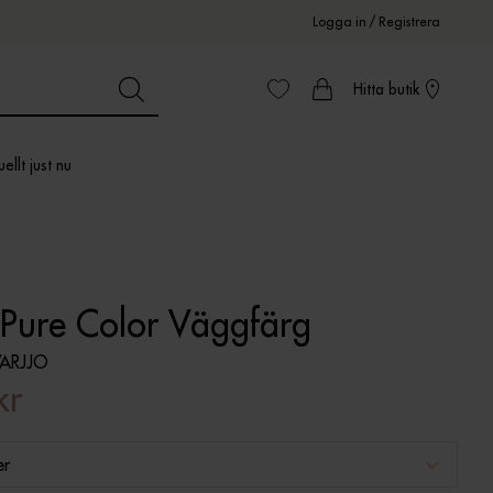
Logga in
/
Registrera
Hitta butik
ellt just nu
 Pure Color Väggfärg
ARJJO
kr
er