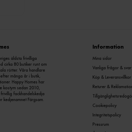
mes
Information
ges äldsta frivilliga
Mina sidor
d cirka 80 butiker runt om
Vanliga frågor & svar
kala rötter. Våra handlare
efter många år i butik,
Köp & Leveransvillkor
ationer. Happy Homes har
Returer & Reklamatio
nde kostym sedan 2010,
ivillig fackhandelskedja
Tillgänglighetsredogö
er kedjenamnet Färgsam.
Cookiepolicy
Integritetspolicy
Pressrum