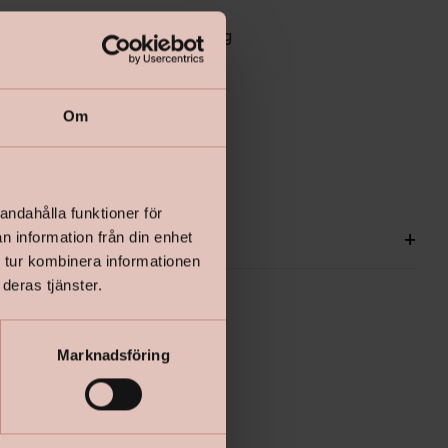
rktid - grunda och måla samma dag
risken för tanningenomslag
Om
äste till täckfärgen 
andahålla funktioner för
ationer
+
n information från din enhet
 tur kombinera informationen
deras tjänster.
Marknadsföring