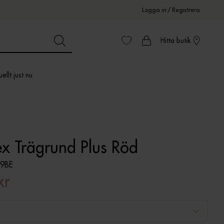
Logga in
/
Registrera
Hitta butik
ellt just nu
ex Trägrund Plus Röd
9BE
kr