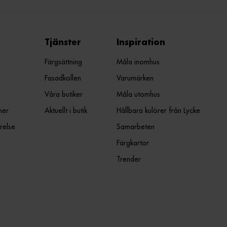
Tjänster
Inspiration
Färgsättning
Måla inomhus
Fasadkollen
Varumärken
Våra butiker
Måla utomhus
ner
Aktuellt i butik
Hållbara kulörer från Lycke
relse
Samarbeten
Färgkartor
Trender