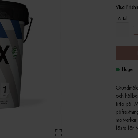
Visa Prishi
Antal
I lager
Grundmåla 
och hållba
titta på. 
påfrestnin
motverkar
fäste för 