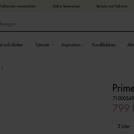
Välkända varumärken
Säkra leveranser
Betala mot faktura
l och klinker
Tjänster
Inspiration
Kundklubben
Aktu
Prim
71000549
799 
3 Liter