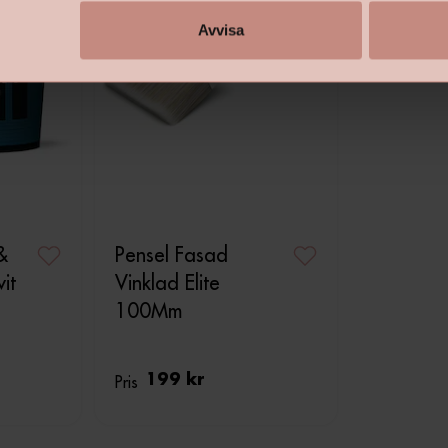
Avvisa
&
Pensel Fasad
vit
Vinklad Elite
100Mm
Pris
199 kr