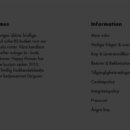
mes
Information
ges äldsta frivilliga
Mina sidor
d cirka 80 butiker runt om
Vanliga frågor & svar
kala rötter. Våra handlare
efter många år i butik,
Köp & Leveransvillkor
ationer. Happy Homes har
Returer & Reklamatio
nde kostym sedan 2010,
ivillig fackhandelskedja
Tillgänglighetsredogö
er kedjenamnet Färgsam.
Cookiepolicy
Integritetspolicy
Pressrum
Ångra köp