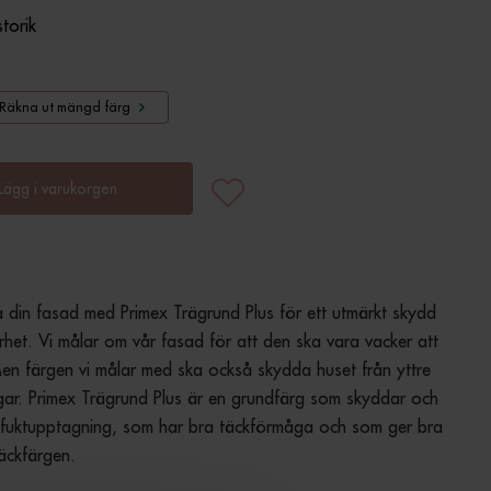
storik
Räkna ut mängd färg
Lägg i varukorgen
din fasad med Primex Trägrund Plus för ett utmärkt skydd 
rhet. Vi målar om vår fasad för att den ska vara vacker att 
Men färgen vi målar med ska också skydda huset från yttre 
gar. Primex Trägrund Plus är en grundfärg som skyddar och 
 fuktupptagning, som har bra täckförmåga och som ger bra 
täckfärgen.