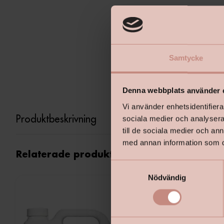
Samtycke
Denna webbplats använder 
Vi använder enhetsidentifierar
Produktbeskrivning
sociala medier och analysera 
till de sociala medier och a
med annan information som du 
Relaterade produkter
S
Nödvändig
a
m
t
y