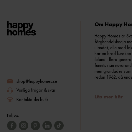
Om Happy Ho
Happy Homes är Sveri
färghandelskedja me
i landet, alla med lo
har en bred kunskap 
ibland i flera gener
funnits i sin nuvara
men grundades som fr
redan 1962, då und
shop@happyhomes.se
Vanliga frågor & svar
Läs mer här
Kontakta din butik
Följ oss: