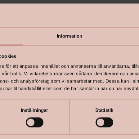
- Kort to
- Minskar 
Information
- Ger bra f
cookies
e för att anpassa innehållet och annonserna till användarna, tillh
+
Specifik
vår trafik. Vi vidarebefordrar även sådana identifierare och anna
nnons- och analysföretag som vi samarbetar med. Dessa kan i sin
har tillhandahållit eller som de har samlat in när du har använt 
Inställningar
Statistik