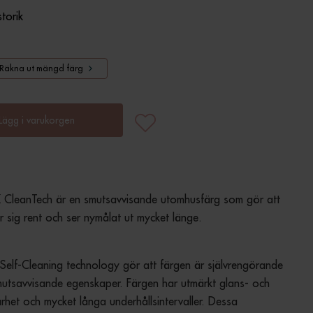
storik
Räkna ut mängd färg
Lägg i varukorgen
CleanTech är en smutsavvisande utomhusfärg som gör att 
er sig rent och ser nymålat ut mycket länge.
Self-Cleaning technology gör att färgen är självrengörande 
utsavvisande egenskaper. Färgen har utmärkt glans- och 
arhet och mycket långa underhållsintervaller. Dessa 