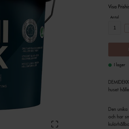
Visa Prishi
Antal
I lager
DEMIDEKK 
huset håll
Den unika 
och har sm
kulörhållb