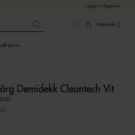
Logga in
/
Registrera
Hitta butik
ellt just nu
färg Demidekk Cleantech Vit
RJJO
kr