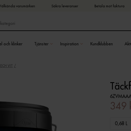
Välkända varumärken
Säkra leveranser
Betala mot faktura
l och klinker
Tjänster
Inspiration
Kundklubben
Aktu
ECH VIT
Täck
6ZVMAAA
349 
0,68 L