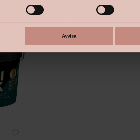
Avvisa
y