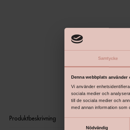
Samtycke
Denna webbplats använder 
Vi använder enhetsidentifierar
sociala medier och analysera 
till de sociala medier och a
med annan information som du 
Produktbeskrivning
S
Nödvändig
a