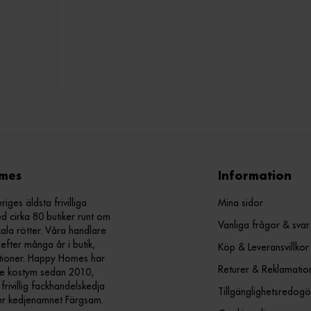
mes
Information
ges äldsta frivilliga
Mina sidor
d cirka 80 butiker runt om
Vanliga frågor & svar
kala rötter. Våra handlare
efter många år i butik,
Köp & Leveransvillkor
ationer. Happy Homes har
Returer & Reklamatio
nde kostym sedan 2010,
ivillig fackhandelskedja
Tillgänglighetsredogö
er kedjenamnet Färgsam.