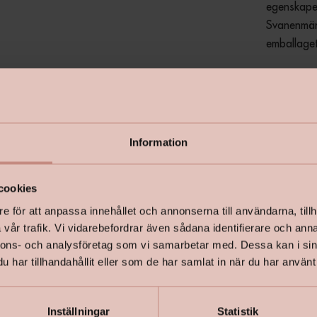
egenskaper
Svanenmärk
emballaget
Smutsavv
- 
Utmärkt 
- 
Information
cookies
Mycket l
- 
e för att anpassa innehållet och annonserna till användarna, tillh
vår trafik. Vi vidarebefordrar även sådana identifierare och anna
Ser nymå
- 
nnons- och analysföretag som vi samarbetar med. Dessa kan i sin
har tillhandahållit eller som de har samlat in när du har använt 
+
Specifik
Inställningar
Statistik