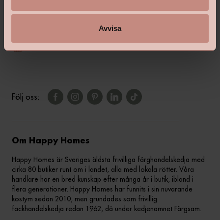
shop@happyhomes.se
Avvisa
Vanliga frågor & svar
Kontakta din butik
Följ oss:
Om Happy Homes
Happy Homes är Sveriges äldsta frivilliga färghandelskedja med
cirka 80 butiker runt om i landet, alla med lokala rötter. Våra
handlare har en bred kunskap efter många år i butik, ibland i
flera generationer. Happy Homes har funnits i sin nuvarande
kostym sedan 2010, men grundades som frivillig
fackhandelskedja redan 1962, då under kedjenamnet Färgsam.