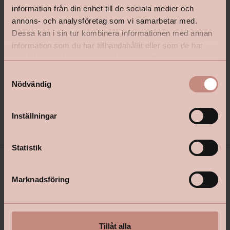
information från din enhet till de sociala medier och
annons- och analysföretag som vi samarbetar med.
Dessa kan i sin tur kombinera informationen med annan
Oljegrundning Jotun Visir
Lackpensel Flat Elite 50M
information som du har tillhandahållit eller som de har
Pigmenterad
samlat in när du har använt deras tjänster.
S
Nödvändig
a
m
Pris från
Pris
359 kr
129 kr
t
Inställningar
y
c
k
Statistik
e
s
Marknadsföring
v
a
l
Tillåt alla