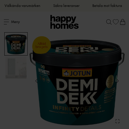
Välkända varumärken
Säkra leveranser
Betala mot faktura
Meny