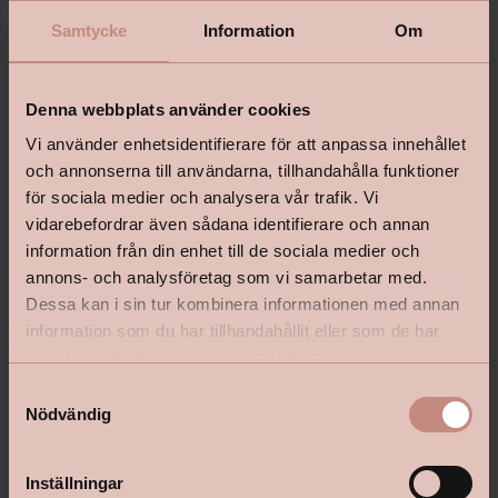
Samtycke
Information
Om
Denna webbplats använder cookies
Vi använder enhetsidentifierare för att anpassa innehållet
och annonserna till användarna, tillhandahålla funktioner
för sociala medier och analysera vår trafik. Vi
vidarebefordrar även sådana identifierare och annan
information från din enhet till de sociala medier och
annons- och analysföretag som vi samarbetar med.
Dessa kan i sin tur kombinera informationen med annan
information som du har tillhandahållit eller som de har
samlat in när du har använt deras tjänster.
S
Nödvändig
a
m
t
Inställningar