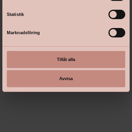
y
c
k
Statistik
e
s
Marknadsföring
v
a
l
Tillåt alla
Avvisa