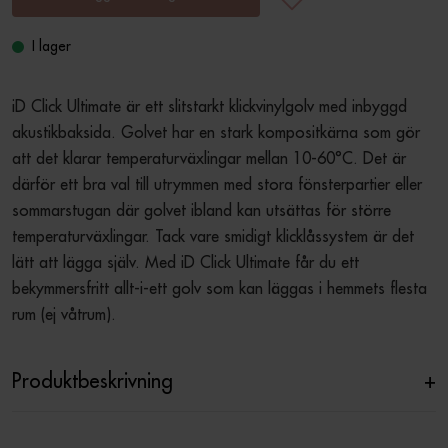
I lager
iD Click Ultimate är ett slitstarkt klickvinylgolv med inbyggd 
akustikbaksida. Golvet har en stark kompositkärna som gör 
att det klarar temperaturväxlingar mellan 10-60°C. Det är 
därför ett bra val till utrymmen med stora fönsterpartier eller 
sommarstugan där golvet ibland kan utsättas för större 
temperaturväxlingar. Tack vare smidigt klicklåssystem är det 
lätt att lägga själv. Med iD Click Ultimate får du ett 
bekymmersfritt allt-i-ett golv som kan läggas i hemmets flesta 
rum (ej våtrum).
Produktbeskrivning
+