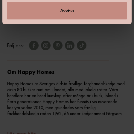
Vanliga frågor & svar
Avvisa
Kontakta din butik
Följ oss:
Om Happy Homes
Happy Homes är Sveriges äldsta frivilliga färghandelskedja med
cirka 80 butiker runt om i landet, alla med lokala rötter. Våra
handlare har en bred kunskap efter många år i butik, ibland i
flera generationer. Happy Homes har funnits i sin nuvarande
kostym sedan 2010, men grundades som frivillig
fackhandelskedja redan 1962, då under kedjenamnet Färgsam.