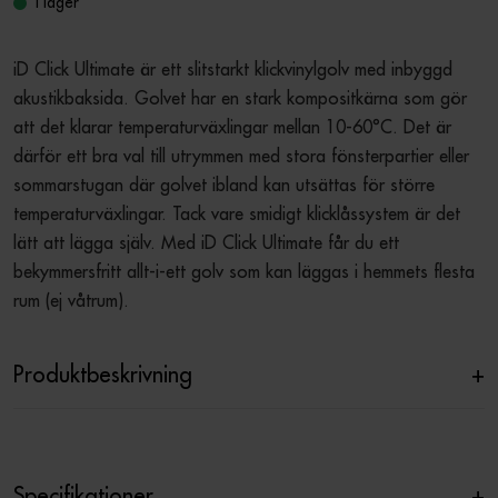
I lager
iD Click Ultimate är ett slitstarkt klickvinylgolv med inbyggd 
akustikbaksida. Golvet har en stark kompositkärna som gör 
att det klarar temperaturväxlingar mellan 10-60°C. Det är 
därför ett bra val till utrymmen med stora fönsterpartier eller 
sommarstugan där golvet ibland kan utsättas för större 
temperaturväxlingar. Tack vare smidigt klicklåssystem är det 
lätt att lägga själv. Med iD Click Ultimate får du ett 
bekymmersfritt allt-i-ett golv som kan läggas i hemmets flesta 
rum (ej våtrum).
Produktbeskrivning
+
Specifikationer
+