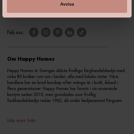
Kontakta din butik
Avvisa
Följ oss:
Om Happy Homes
Happy Homes är Sveriges äldsta frivilliga färghandelskedja med
cirka 80 butiker runt om i landet, alla med lokala rötter. Våra
handlare har en bred kunskap efter många år i butik, ibland i
flera generationer. Happy Homes har funnits i sin nuvarande
kostym sedan 2010, men grundades som frivillig
fackhandelskedja redan 1962, då under kedjenamnet Färgsam.
Läs mer här