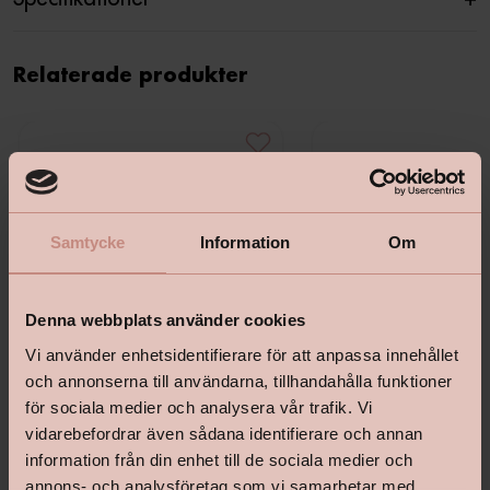
Relaterade produkter
Samtycke
Information
Om
Denna webbplats använder cookies
Vi använder enhetsidentifierare för att anpassa innehållet
och annonserna till användarna, tillhandahålla funktioner
för sociala medier och analysera vår trafik. Vi
vidarebefordrar även sådana identifierare och annan
information från din enhet till de sociala medier och
iD Inspiration Click Solid 55 -
iD Inspiration Click Solid 5
annons- och analysföretag som vi samarbetar med.