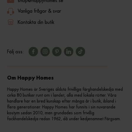
shop@happyhomes.se
Vanliga frågor & svar
Kontakta din butik
Följ oss:
Om Happy Homes
Happy Homes är Sveriges äldsta frivilliga färghandelskedja med
cirka 80 butiker runt om i landet, alla med lokala rötter. Våra
handlare har en bred kunskap efter många år i butik, ibland i
flera generationer. Happy Homes har funnits i sin nuvarande
kostym sedan 2010, men grundades som frivillig
fackhandelskedja redan 1962, då under kedjenamnet Färgsam.