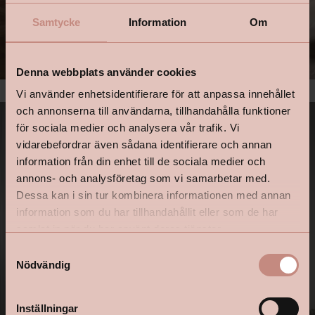
Samtycke
Information
Om
Denna webbplats använder cookies
Vi använder enhetsidentifierare för att anpassa innehållet
och annonserna till användarna, tillhandahålla funktioner
för sociala medier och analysera vår trafik. Vi
vidarebefordrar även sådana identifierare och annan
information från din enhet till de sociala medier och
annons- och analysföretag som vi samarbetar med.
Dessa kan i sin tur kombinera informationen med annan
information som du har tillhandahållit eller som de har
samlat in när du har använt deras tjänster.
S
Nödvändig
a
m
t
Inställningar