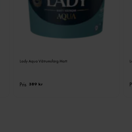
Lady Aqua Våtrumsfärg Matt
L
Pris
P
389 kr