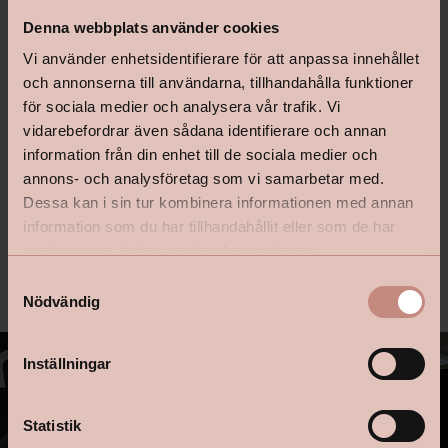
Happy Homes Värmdö
Denna webbplats använder cookies
Vi använder enhetsidentifierare för att anpassa innehållet
och annonserna till användarna, tillhandahålla funktioner
Happy Homes Västerås Runes färger
för sociala medier och analysera vår trafik. Vi
vidarebefordrar även sådana identifierare och annan
information från din enhet till de sociala medier och
Happy Homes Växjö Färg & Tapet
annons- och analysföretag som vi samarbetar med.
Dessa kan i sin tur kombinera informationen med annan
information som du har tillhandahållit eller som de har
samlat in när du har använt deras tjänster.
Happy Homes Åseda
S
Nödvändig
a
m
t
Inställningar
y
c
k
Statistik