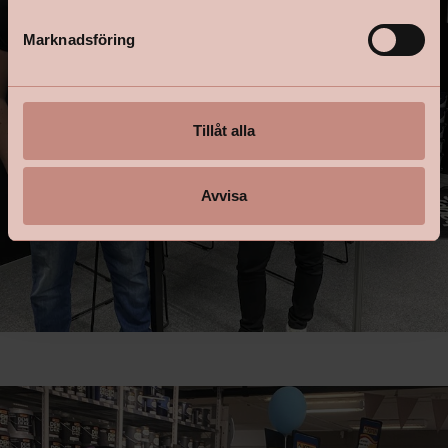
e
s
Marknadsföring
v
a
l
Tillåt alla
Avvisa