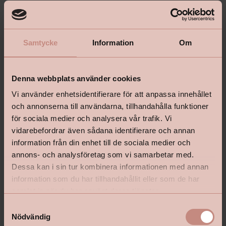
Samtycke
Information
Om
Denna webbplats använder cookies
Vi använder enhetsidentifierare för att anpassa innehållet
och annonserna till användarna, tillhandahålla funktioner
för sociala medier och analysera vår trafik. Vi
vidarebefordrar även sådana identifierare och annan
information från din enhet till de sociala medier och
Tapet Orangeri 5704
Tapet Orangeri 5706
annons- och analysföretag som vi samarbetar med.
Dessa kan i sin tur kombinera informationen med annan
Olivträd
Olivträd
information som du har tillhandahållit eller som de har
samlat in när du har använt deras tjänster.
Pris
Pris
999 kr
999 kr
S
Nödvändig
a