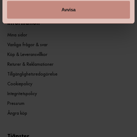
Avvisa
Information
Mina sidor
Vanliga frågor & svar
Köp & Leveransvillkor
Returer & Reklamationer
Tillgänglighetsredogörelse
Cookiepolicy
Integritetspolicy
Pressrum
Ångra köp
Tjänster