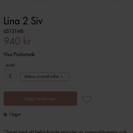
Lina 2 Siv
65131MB
940 kr
Visa Prishistorik
Antal
Räkna ut antal rullar
Lägg i varukorgen
I lager
"Tapet med ett heltäckande mönster av sommarblommor och 