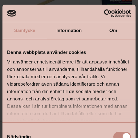
Samtycke
Information
Om
Denna webbplats använder cookies
Tapetlinjal Masonite 1530Mm
Bostik Hernia Non Wovenl
Vi använder enhetsidentifierare för att anpassa innehållet
och annonserna till användarna, tillhandahålla funktioner
för sociala medier och analysera vår trafik. Vi
vidarebefordrar även sådana identifierare och annan
information från din enhet till de sociala medier och
Pris
Pris från
annons- och analysföretag som vi samarbetar med.
139 kr
199 kr
Dessa kan i sin tur kombinera informationen med annan
information som du har tillhandahållit eller som de har
samlat in när du har använt deras tjänster.
S
Nödvändig
a