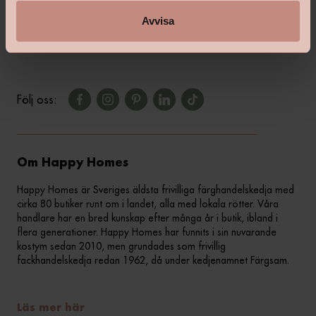
Vanliga frågor & svar
Avvisa
Kontakta din butik
Följ oss:
Om Happy Homes
Happy Homes är Sveriges äldsta frivilliga färghandelskedja med
cirka 80 butiker runt om i landet, alla med lokala rötter. Våra
handlare har en bred kunskap efter många år i butik, ibland i
flera generationer. Happy Homes har funnits i sin nuvarande
kostym sedan 2010, men grundades som frivillig
fackhandelskedja redan 1962, då under kedjenamnet Färgsam.
Läs mer här