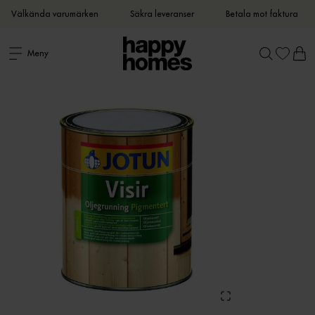
Välkända varumärken
Säkra leveranser
Betala mot faktura
Meny