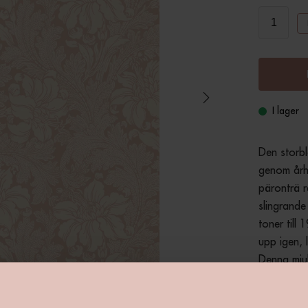
I lager
Den storb
genom århu
päronträ r
slingrande
toner till 
upp igen, 
Denna mjuk
sovrum oc