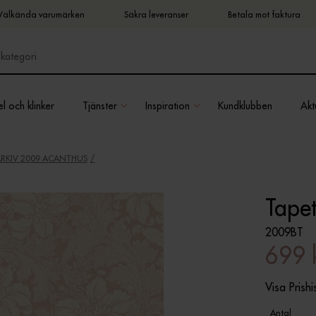
Välkända varumärken
Säkra leveranser
Betala mot faktura
l och klinker
Tjänster
Inspiration
Kundklubben
Aktu
ARKIV 2009 ACANTHUS
Tape
2009BT
699 
Visa Prishi
Antal