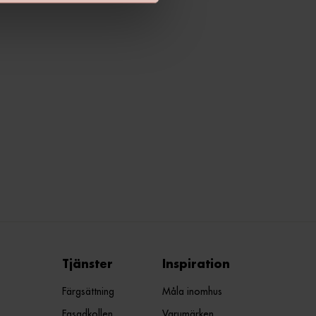
Tjänster
Inspiration
Färgsättning
Måla inomhus
Fasadkollen
Varumärken