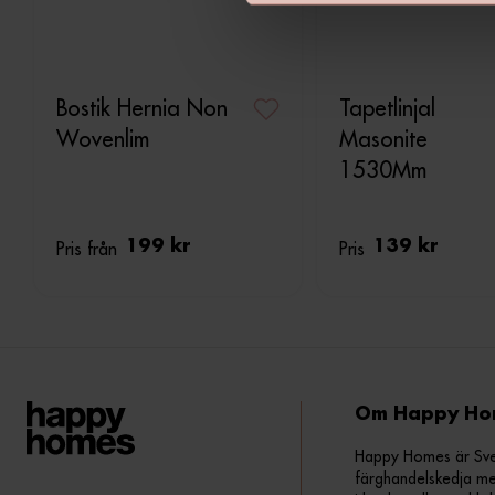
v
a
l
Bostik Hernia Non
Tapetlinjal
Wovenlim
Masonite
1530Mm
Pris från
199 kr
Pris
139 kr
Om Happy Ho
Happy Homes är Sveri
färghandelskedja me