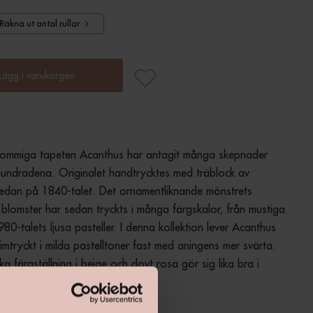
Räkna ut antal rullar
Lägg i varukorgen
lommiga tapeten Acanthus har antagit många skepnader 
ndradena. Originalet handtrycktes med träblock av 
edan på 1840-talet. Det ornamentliknande mönstrets 
 blomster har sedan tryckts i många färgskalor, från mustiga 
1980-talets ljusa pasteller. I denna kollektion lever Acanthus 
limtryckt i milda pastelltoner fast med aningens mer svärta. 
a färgställning i beige och dovt rosa gör sig lika bra i 
h barnrum som i vardagsrum.