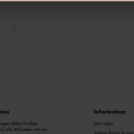
mes
Information
ges äldsta frivilliga
Mina sidor
d cirka 80 butiker runt om
Vanliga frågor & svar