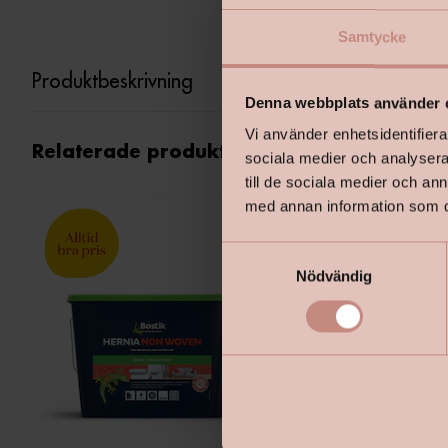
Samtycke
Produktbeskrivning
Denna webbplats använder 
Vi använder enhetsidentifierar
Relaterade produkter
sociala medier och analysera 
till de sociala medier och a
med annan information som du 
S
Nödvändig
a
m
t
y
c
k
e
s