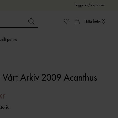
Logga in
/
Registrera
Hitta butik
ellt just nu
t Vårt Arkiv 2009 Acanthus
kr
storik