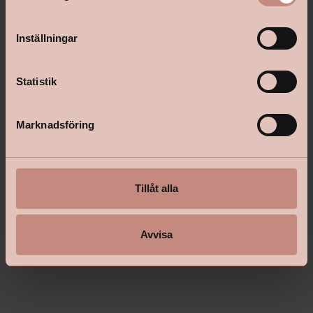
m
t
Inställningar
y
c
k
Statistik
e
s
Marknadsföring
v
a
l
Tillåt alla
Avvisa