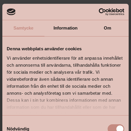
Samtycke
Information
Om
Denna webbplats använder cookies
Vi använder enhetsidentifierare för att anpassa innehållet
och annonserna till användarna, tillhandahålla funktioner
för sociala medier och analysera vår trafik. Vi
vidarebefordrar även sådana identifierare och annan
information från din enhet till de sociala medier och
annons- och analysföretag som vi samarbetar med.
Dessa kan i sin tur kombinera informationen med annan
information som du har tillhandahållit eller som de har
samlat in när du har använt deras tjänster.
S
Nödvändig
a