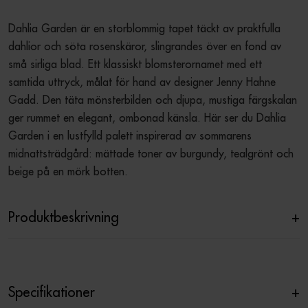
Dahlia Garden är en storblommig tapet täckt av praktfulla 
dahlior och söta rosenskäror, slingrandes över en fond av 
små sirliga blad. Ett klassiskt blomsterornamet med ett 
samtida uttryck, målat för hand av designer Jenny Hahne 
Gadd. Den täta mönsterbilden och djupa, mustiga färgskalan 
ger rummet en elegant, ombonad känsla. Här ser du Dahlia 
Garden i en lustfylld palett inspirerad av sommarens 
midnattsträdgård: mättade toner av burgundy, tealgrönt och 
beige på en mörk botten.
Produktbeskrivning
+
Specifikationer
+