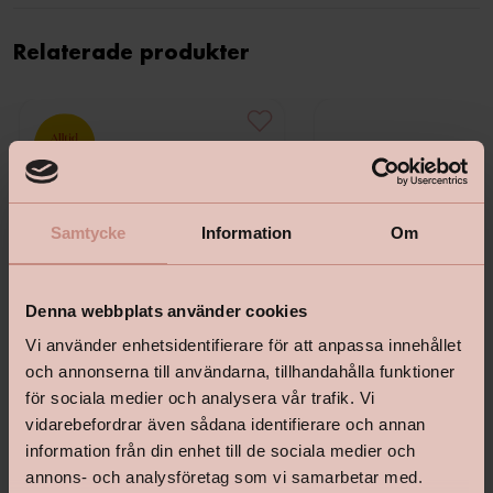
Relaterade produkter
Samtycke
Information
Om
Denna webbplats använder cookies
Vi använder enhetsidentifierare för att anpassa innehållet
och annonserna till användarna, tillhandahålla funktioner
för sociala medier och analysera vår trafik. Vi
vidarebefordrar även sådana identifierare och annan
Bostik Hernia Non Wovenlim
Tapetlinjal Masonite 15
information från din enhet till de sociala medier och
annons- och analysföretag som vi samarbetar med.