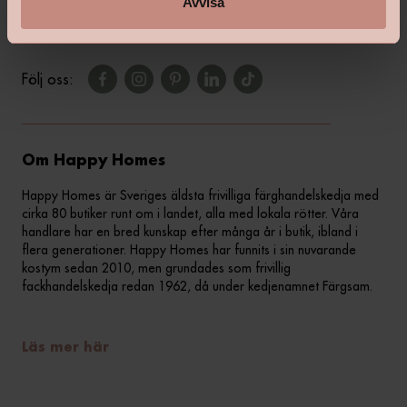
Avvisa
Följ oss:
Om Happy Homes
Happy Homes är Sveriges äldsta frivilliga färghandelskedja med
cirka 80 butiker runt om i landet, alla med lokala rötter. Våra
handlare har en bred kunskap efter många år i butik, ibland i
flera generationer. Happy Homes har funnits i sin nuvarande
kostym sedan 2010, men grundades som frivillig
fackhandelskedja redan 1962, då under kedjenamnet Färgsam.
Läs mer här