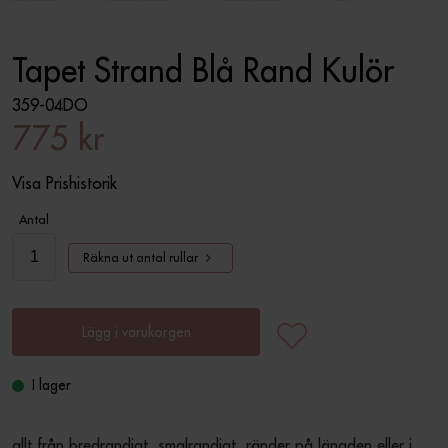
Tapet Strand Blå Rand Kulör
359-04DO
775 kr
Visa Prishistorik
Antal
Räkna ut antal rullar
Lägg i varukorgen
I lager
allt från bredrandigt, smalrandigt, ränder på längden eller i 