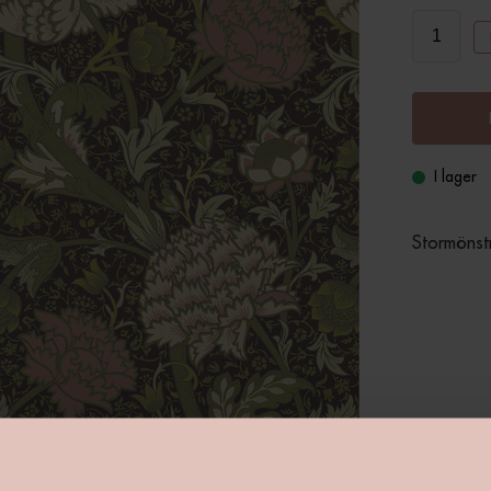
I lager
Stormönst