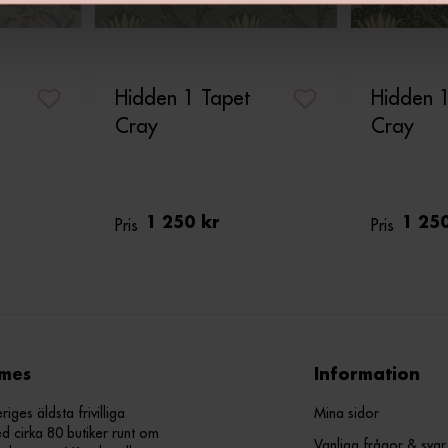
Hidden 1 Tapet
Hidden 
Cray
Cray
Pris
1 250 kr
Pris
1 25
mes
Information
ges äldsta frivilliga
Mina sidor
d cirka 80 butiker runt om
Vanliga frågor & svar