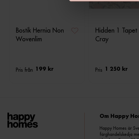
v
a
l
Bostik Hernia Non
Hidden 1 Tapet
Wovenlim
Cray
Pris från
199 kr
Pris
1 250 kr
Om Happy Ho
Happy Homes är Sveri
färghandelskedja me