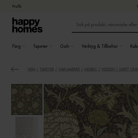
Proffs
Färg
Tapeter
Golv
Verktyg & Tillbehör
Kake
HEM
TAPETER
VARUMÄRKE
MIDBEC
HIDDEN 1 TAPET CRA