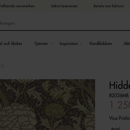
Välkända varumärken
Säkra leveranser
Betala mot faktura
l och klinker
Tjänster
Inspiration
Kundklubben
Aktu
Y
Hidd
82036MB
1 25
Visa Prishi
Antal