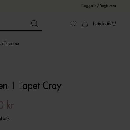
Logga in
/
Registrera
Hitta butik
ellt just nu
en 1 Tapet Cray
0 kr
storik