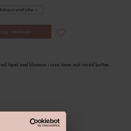
Räkna ut antal rullar
Lägg i varukorgen
rad tapet med blommor i rosa toner mot vinröd botten.