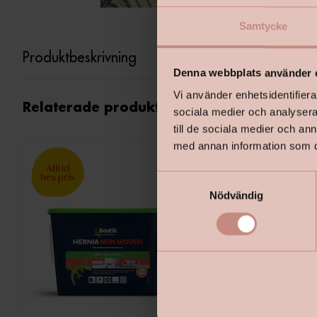
Samtycke
Produktbeskrivning
Denna webbplats använder 
Vi använder enhetsidentifierar
Relaterade produkter
sociala medier och analysera 
till de sociala medier och a
med annan information som du 
S
Nödvändig
a
m
t
y
c
k
e
s