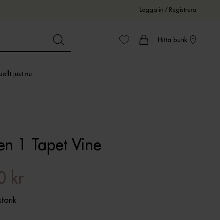
Logga in
/
Registrera
Hitta butik
ellt just nu
en 1 Tapet Vine
0 kr
storik