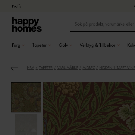
Proffs
Färg
Tapeter
Golv
Verktyg & Tillbehör
Kake
HEM
TAPETER
VARUMÄRKE
MIDBEC
HIDDEN 1 TAPET VIN