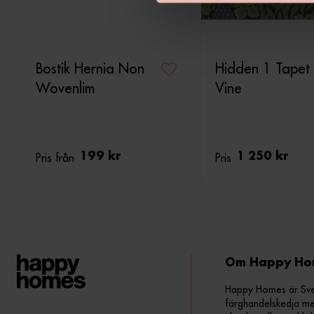
v
a
l
Bostik Hernia Non
Hidden 1 Tapet
Wovenlim
Vine
Pris från
199 kr
Pris
1 250 kr
Om Happy Ho
Happy Homes är Sveri
färghandelskedja me