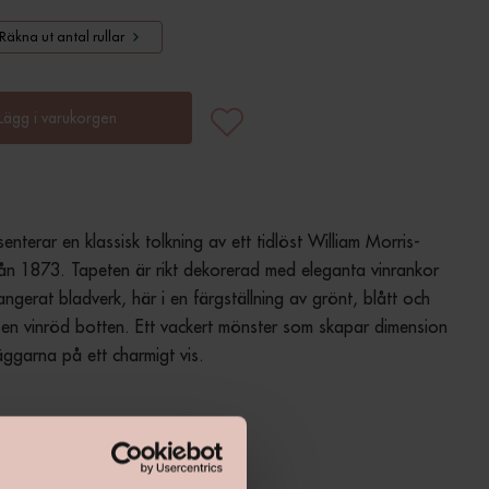
Räkna ut antal rullar
Lägg i varukorgen
enterar en klassisk tolkning av ett tidlöst William Morris-
ån 1873. Tapeten är rikt dekorerad med eleganta vinrankor 
angerat bladverk, här i en färgställning av grönt, blått och 
en vinröd botten. Ett vackert mönster som skapar dimension 
äggarna på ett charmigt vis.