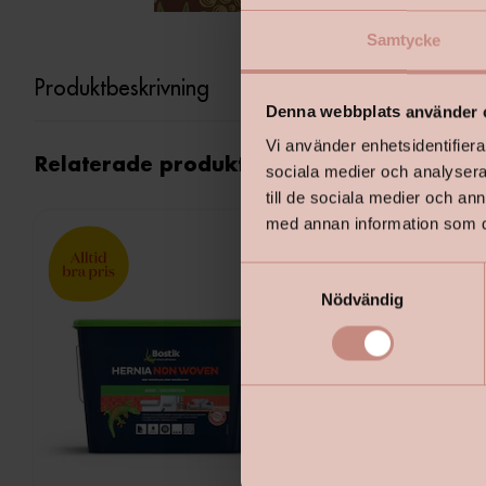
Samtycke
Produktbeskrivning
Denna webbplats använder 
Vi använder enhetsidentifierar
Relaterade produkter
sociala medier och analysera 
till de sociala medier och a
med annan information som du 
S
Nödvändig
a
m
t
y
c
k
e
s