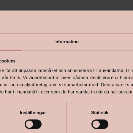
Använd vår
behöver.
Information
Inspireras t
cookies
Läs mer i 
e för att anpassa innehållet och annonserna till användarna, tillh
vår trafik. Vi vidarebefordrar även sådana identifierare och anna
+
Specifik
nnons- och analysföretag som vi samarbetar med. Dessa kan i sin
har tillhandahållit eller som de har samlat in när du har använt 
Inställningar
Statistik