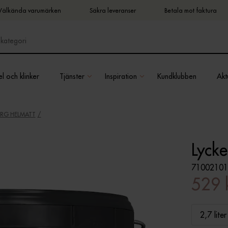
Välkända varumärken
Säkra leveranser
Betala mot faktura
l och klinker
Tjänster
Inspiration
Kundklubben
Aktu
RG HELMATT
Lyck
71002101
529 
2,7 liter