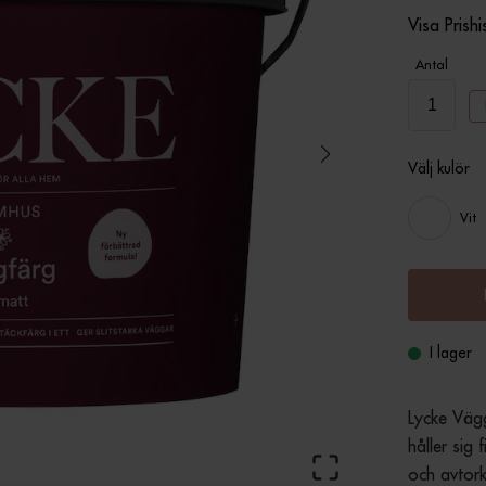
Visa Prishi
Antal
Välj kulör
Vit
I lager
Lycke Vägg
håller sig
och avtork