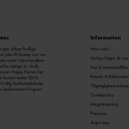
mes
Information
ges äldsta frivilliga
Mina sidor
d cirka 80 butiker runt om
Vanliga frågor & svar
kala rötter. Våra handlare
efter många år i butik,
Köp & Leveransvillkor
ationer. Happy Homes har
Returer & Reklamatio
nde kostym sedan 2010,
ivillig fackhandelskedja
Tillgänglighetsredogö
er kedjenamnet Färgsam.
Cookiepolicy
Integritetspolicy
Pressrum
Ångra köp