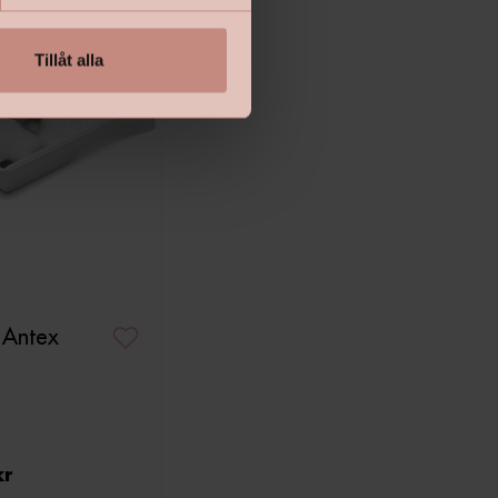
Tillåt alla
t Antex
kr