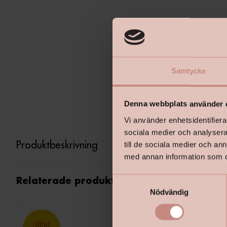
Samtycke
Denna webbplats använder 
Vi använder enhetsidentifierar
sociala medier och analysera 
Produktbeskrivning
till de sociala medier och a
med annan information som du 
S
Relaterade produkter
Nödvändig
a
m
t