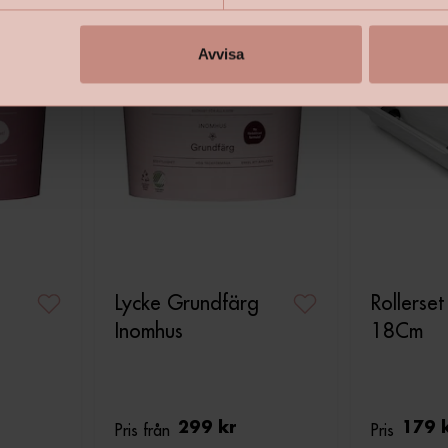
Avvisa
Lycke Grundfärg
Rollerse
Inomhus
18Cm
Pris från
299 kr
Pris
179 