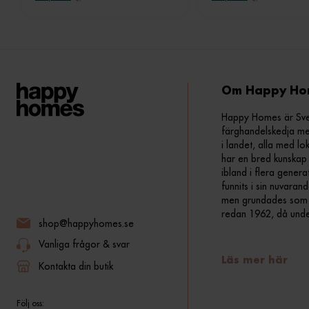
Om Happy Ho
Happy Homes är Sveri
färghandelskedja me
i landet, alla med lo
har en bred kunskap 
ibland i flera gener
funnits i sin nuvara
men grundades som fr
redan 1962, då und
shop@happyhomes.se
Vanliga frågor & svar
Läs mer här
Kontakta din butik
Följ oss: