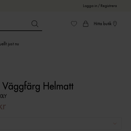
Logga in
/
Registrera
Hitta butik
ellt just nu
e Väggfärg Helmatt
0LY
kr