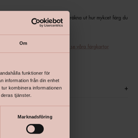
 enkla åtgångsberäkning för att räkna ut hur mykcet färg du 
Om
ill ditt kulörval - 
klicka här för att se våra färgkartor
produktdatabladet - klicka här
andahålla funktioner för
n information från din enhet
ationer
+
 tur kombinera informationen
deras tjänster.
Marknadsföring