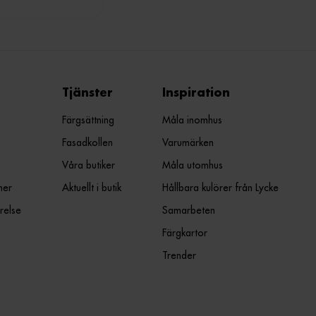
Tjänster
Inspiration
Färgsättning
Måla inomhus
Fasadkollen
Varumärken
Våra butiker
Måla utomhus
ner
Aktuellt i butik
Hållbara kulörer från Lycke
relse
Samarbeten
Färgkartor
Trender