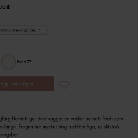
storik
Räkna ut mängd färg
Pärla 77
Lägg i varukorgen
färg Helmatt ger dina väggar en vacker helmatt finish som 
 fin länge. Färgen har mycket hög täckförmåga, är slitstark 
ningsbar.