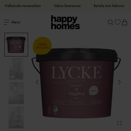
Välkända varumärken
Säkra leveranser
Betala mot faktura
Meny