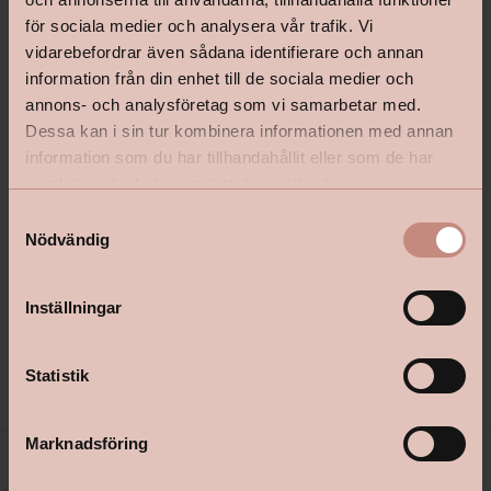
för sociala medier och analysera vår trafik. Vi
vidarebefordrar även sådana identifierare och annan
information från din enhet till de sociala medier och
annons- och analysföretag som vi samarbetar med.
Dessa kan i sin tur kombinera informationen med annan
information som du har tillhandahållit eller som de har
samlat in när du har använt deras tjänster.
Lycke Väggfärg Helmatt
Lycke Väggfärg Ultramat
S
Nödvändig
a
m
t
Inställningar
Pris från
Pris från
529 kr
699 kr
y
c
Välj kulör
Välj kulör
k
Statistik
e
s
Marknadsföring
v
a