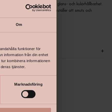
 tid, tack vare dess exceptionella glans- och kulörhållbarhet. 
kraftigt smutsavvisande som säkerställer att smuts och 
ls borta under lång tid.
Om
andahålla funktioner för
ationer
+
n information från din enhet
 tur kombinera informationen
deras tjänster.
Marknadsföring