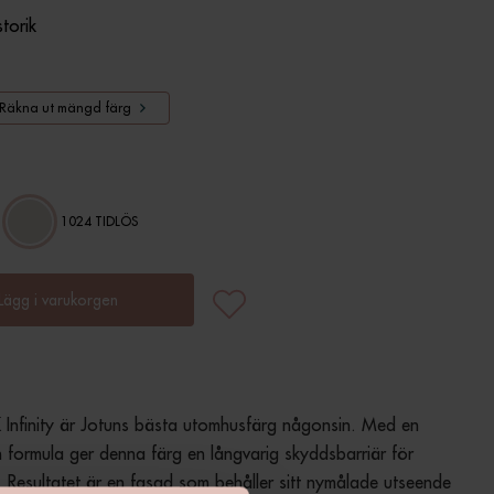
storik
Räkna ut mängd färg
1024 TIDLÖS
Lägg i varukorgen
nfinity är Jotuns bästa utomhusfärg någonsin. Med en 
 formula ger denna färg en långvarig skyddsbarriär för 
. Resultatet är en fasad som behåller sitt nymålade utseende 