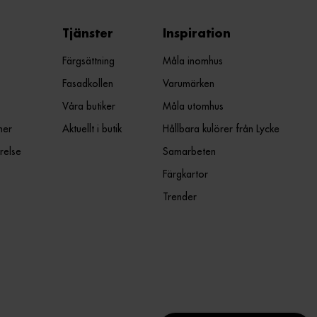
Tjänster
Inspiration
Färgsättning
Måla inomhus
Fasadkollen
Varumärken
Våra butiker
Måla utomhus
ner
Aktuellt i butik
Hållbara kulörer från Lycke
relse
Samarbeten
Färgkartor
Trender