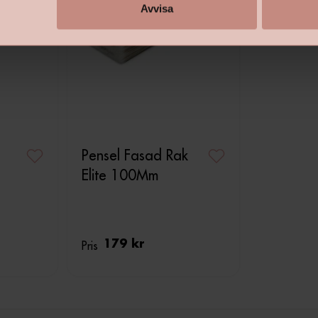
Avvisa
Pensel Fasad Rak
Elite 100Mm
Pris
179 kr