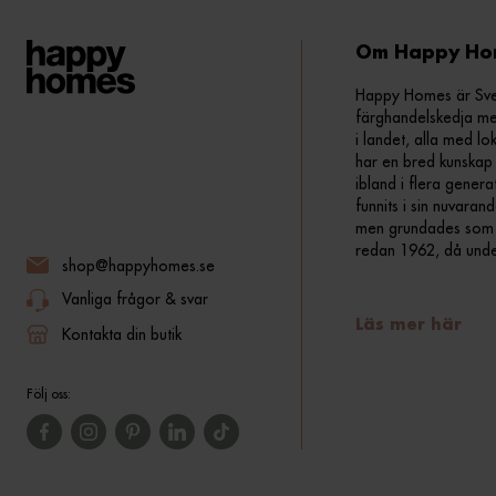
Om Happy Ho
Happy Homes är Sveri
färghandelskedja me
i landet, alla med lo
har en bred kunskap 
ibland i flera gener
funnits i sin nuvara
men grundades som fr
redan 1962, då und
shop@happyhomes.se
Vanliga frågor & svar
Läs mer här
Kontakta din butik
Följ oss: