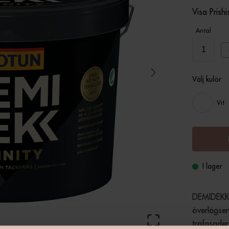
Visa Prishi
Antal
Välj kulör
Vit
I lager
DEMIDEKK I
överlägsen
träfasader