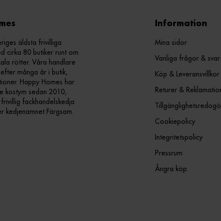
mes
Information
ges äldsta frivilliga
Mina sidor
d cirka 80 butiker runt om
Vanliga frågor & svar
kala rötter. Våra handlare
efter många år i butik,
Köp & Leveransvillkor
ationer. Happy Homes har
Returer & Reklamatio
nde kostym sedan 2010,
ivillig fackhandelskedja
Tillgänglighetsredogö
er kedjenamnet Färgsam.
Cookiepolicy
Integritetspolicy
Pressrum
Ångra köp