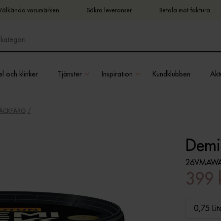
Välkända varumärken
Säkra leveranser
Betala mot faktura
l och klinker
Tjänster
Inspiration
Kundklubben
Aktu
TÄCKFÄRG
Demid
26VMAWA
399 
0,75 Lit