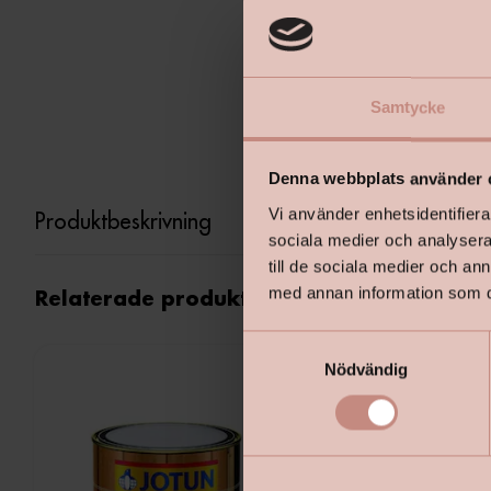
Samtycke
Denna webbplats använder 
Vi använder enhetsidentifierar
Produktbeskrivning
sociala medier och analysera 
till de sociala medier och a
med annan information som du 
Relaterade produkter
S
Nödvändig
a
m
t
y
c