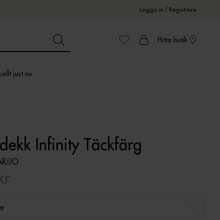
Logga in
/
Registrera
Hitta butik
ellt just nu
ekk Infinity Täckfärg
RJJO
kr
er