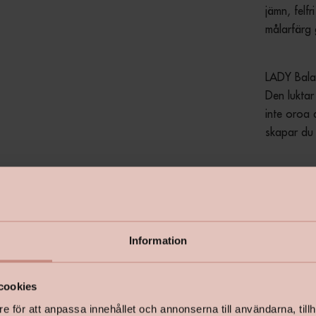
jämn, felf
målarfärg 
LADY Balan
Den luktar
inte oroa 
skapar du 
Det är enk
av Eurofin
Information
-Ett elega
cookies
-Certifiera
e för att anpassa innehållet och annonserna till användarna, tillh