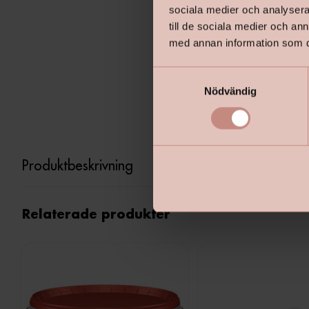
sociala medier och analysera 
till de sociala medier och a
med annan information som du 
S
Nödvändig
a
m
t
y
c
Produktbeskrivning
k
e
s
Relaterade produkter
v
a
l