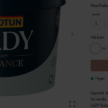
Visa Prishi
Antal
Välj kulör
Vit
I lager
Upptäck sk
förvandla 
LADY Balan