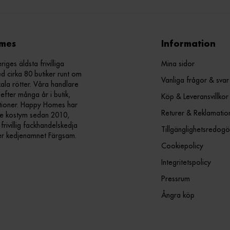
mes
Information
ges äldsta frivilliga
Mina sidor
d cirka 80 butiker runt om
Vanliga frågor & svar
kala rötter. Våra handlare
efter många år i butik,
Köp & Leveransvillkor
ationer. Happy Homes har
Returer & Reklamatio
nde kostym sedan 2010,
ivillig fackhandelskedja
Tillgänglighetsredogö
er kedjenamnet Färgsam.
Cookiepolicy
Integritetspolicy
Pressrum
Ångra köp