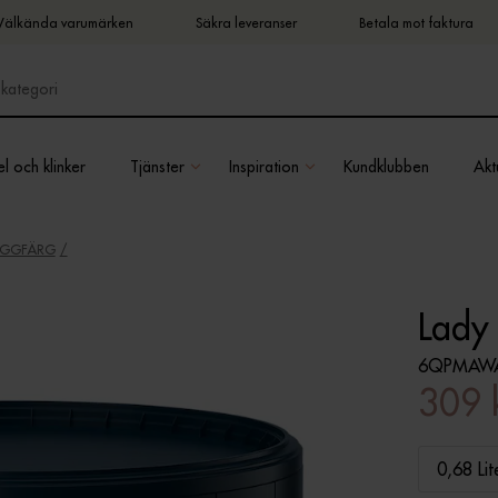
Välkända varumärken
Säkra leveranser
Betala mot faktura
l och klinker
Tjänster
Inspiration
Kundklubben
Aktu
ÄGGFÄRG
Lady
6QPMAWA
309 
0,68 Lit