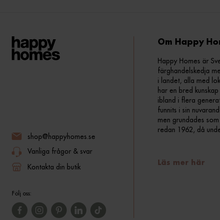
Om Happy Ho
Happy Homes är Sveri
färghandelskedja me
i landet, alla med lo
har en bred kunskap 
ibland i flera gener
funnits i sin nuvara
men grundades som fr
redan 1962, då und
shop@happyhomes.se
Vanliga frågor & svar
Läs mer här
Kontakta din butik
Följ oss: