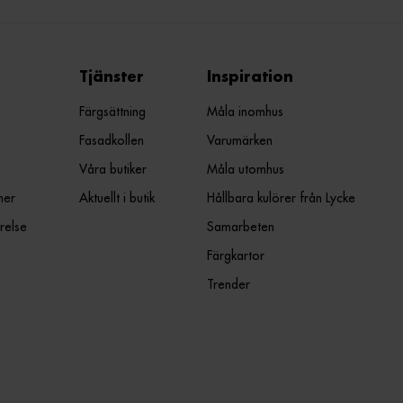
Tjänster
Inspiration
Färgsättning
Måla inomhus
Fasadkollen
Varumärken
Våra butiker
Måla utomhus
ner
Aktuellt i butik
Hållbara kulörer från Lycke
relse
Samarbeten
Färgkartor
Trender