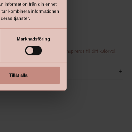
n information från din enhet
kt
 tur kombinera informationen
deras tjänster.
ti
Marknadsföring
a från LADY - klicka här för att inspireras till ditt kulörval.
ationer
+
Tillåt alla