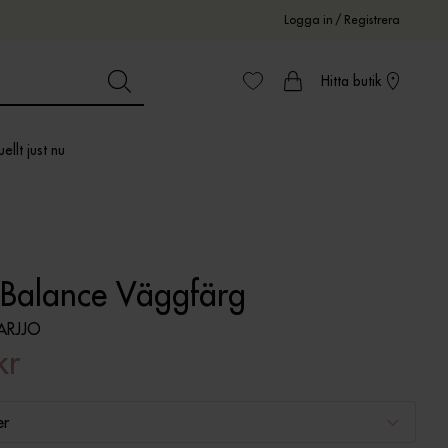
Logga in
/
Registrera
Hitta butik
ellt just nu
 Balance Väggfärg
RJJO
kr
er